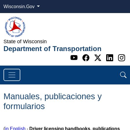
Wisconsin.Gov
State of Wisconsin
Department of Transportation
Go to WI DOT's 
Go to WI DO
Go to WI
Go t
G
Manuales, publicaciones y
formularios
​(
in English
-
Driver licensing handbooks, publications