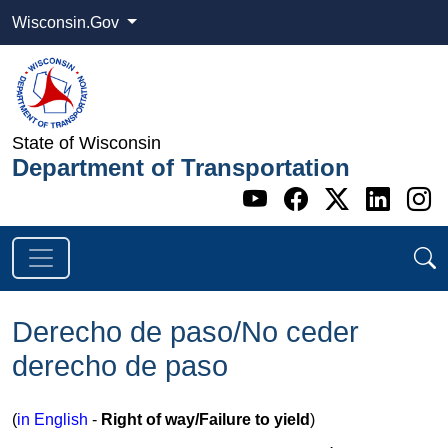
Wisconsin.Gov
State of Wisconsin
Department of Transportation
Go to WI DOT's 
Go to WI DO
Go to WI
Go t
G
Derecho de paso/No ceder
derecho de paso
​(
in English
-
Right of way/Failure to yield
)