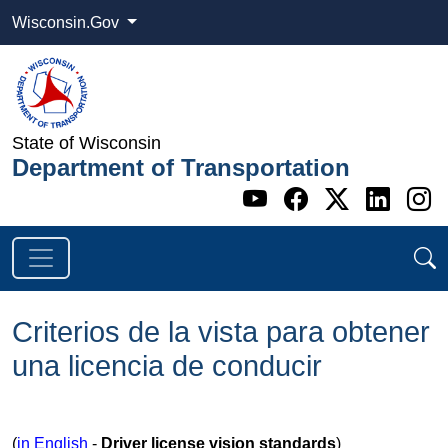
Wisconsin.Gov
State of Wisconsin
Department of Transportation
Go to WI DOT's 
Go to WI DO
Go to WI
Go t
G
Criterios de la vista para obtener
una licencia de conducir
(
in English
-
Driver license vision standards
)